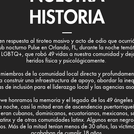
HISTORIA
en respuesta al tiroteo masivo y acto de odio que ocurrió
ub nocturno Pulse en Orlando, FL, durante la noche temát
o LGBTQ+, que robó 49 vidas a nuestra comunidad y de
heridos física y psicológicamente.
a miembros de la comunidad local directa y profundamen
a construir una infraestructura de apoyo, abordar la in
as de inclusión para el liderazgo local y las agencias as
o we honramos la memoria y el legado de los 49 ángeles 
 noche, casi la mitad eran de ascendencia puertorrique
eran cubanos, dominicanos, ecuatorianos, mexicanos, s
atinx y de otras comunidades latinx. Algunos eran negr
s. Más de la mitad tenían menos de 30 años, las víctim
acababan de cumplir 18 años.