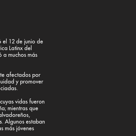
 el 12 de junio de
ica Latinx del
jó a muchos más
te afectados por
equidad y promover
ociadas.
cuyas vidas fueron
ña; mientras que
alvadoreños,
os. Algunos estaban
as más jóvenes