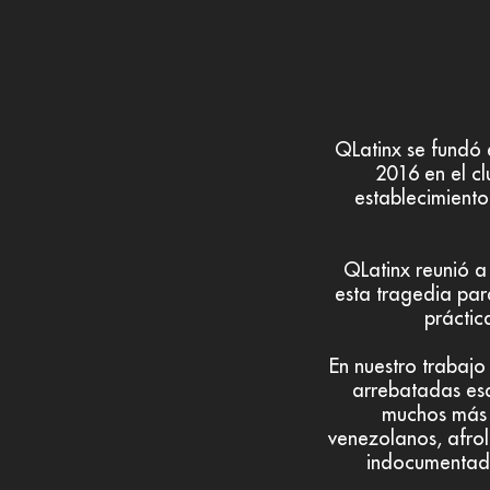
QLatinx se fundó 
2016 en el cl
establecimient
QLatinx reunió 
esta tragedia par
práctic
En nuestro trabaj
arrebatadas esa
muchos más 
venezolanos, afrol
indocumentado