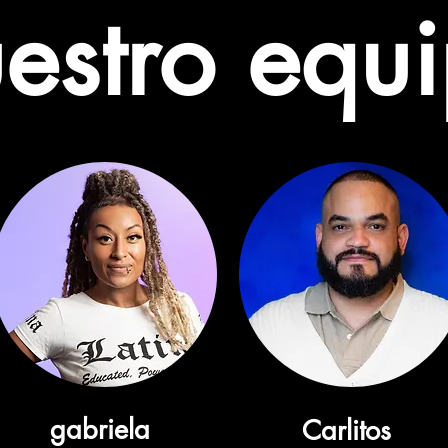
estro equ
gabriela
Carlitos