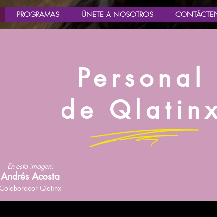
PROGRAMAS
ÚNETE A NOSOTROS
CONTÁCTE
Personal
de Qlatin
En esta imagen:
Andrés Acosta
Colaborador Qlatinx