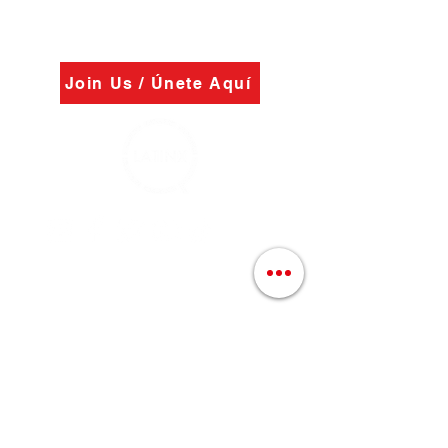
Join Us / Únete Aquí
@QLatinx
#OrlandoUnidos
#NuestrasVocesTienenValor
info@qlatinx.org
(407) 228-8272
946 N Mills Ave.
orlando florida