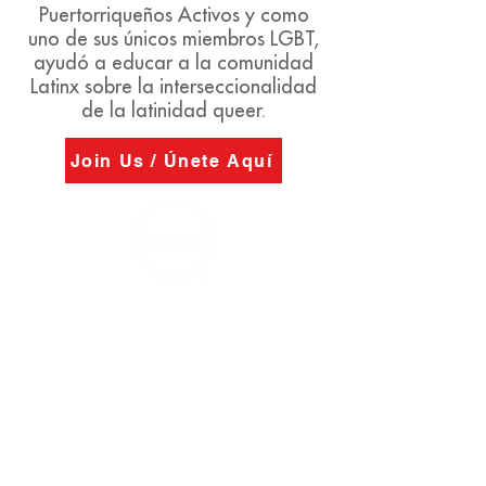
Puertorriqueños Activos y como
uno de sus únicos miembros LGBT,
ayudó a educar a la comunidad
Latinx sobre la interseccionalidad
de la latinidad queer.
Join Us / Únete Aquí
@QLatinx
#OrlandoUnidos
#NuestrasVocesTienenValor
info@qlatinx.org